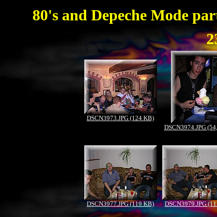
80's and Depeche Mode party
2
DSCN3973.JPG (124 KB)
DSCN3974.JPG (54
DSCN3977.JPG (119 KB)
DSCN3979.JPG (11