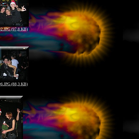
.JPG (97,8 KB)
.JPG (88,3 KB)