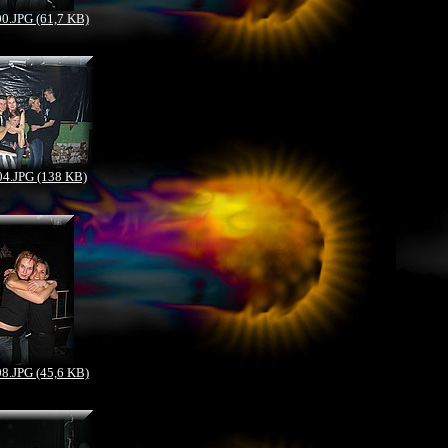
.JPG (61,7 KB)
4.JPG (138 KB)
.JPG (45,6 KB)