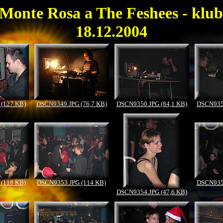
Monte Rosa a The Feshees - klub 
18.12.2004
(127 KB)
DSCN9349.JPG (76,7 KB)
DSCN9350.JPG (84,1 KB)
DSCN9351
(118 KB)
DSCN9353.JPG (114 KB)
DSCN9355
DSCN9354.JPG (47,6 KB)