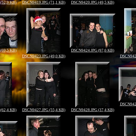
(52,9 KB)
DSCN9419.JPG (71,1 KB)
DSCN9420.JPG (49,5 KB)
(69,5 KB)
DSCN9424.JPG (97,6 KB)
DSCN9423.JPG (49,0 KB)
DSCN9425
DSCN9429
(62,4 KB)
DSCN9427.JPG (55,4 KB)
DSCN9428.JPG (37,4 KB)