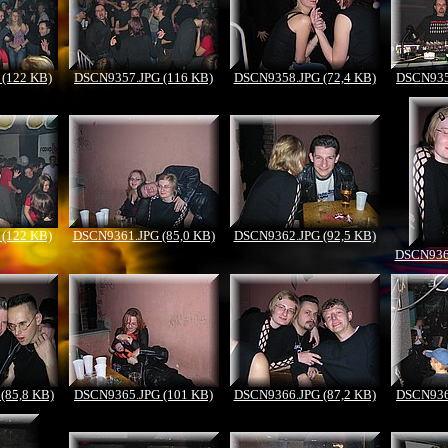
(122 KB)
DSCN9357.JPG (116 KB)
DSCN9358.JPG (72,4 KB)
DSCN935
(122 KB)
DSCN9361.JPG (85,0 KB)
DSCN9362.JPG (92,5 KB)
DSCN9363
(85,8 KB)
DSCN9365.JPG (101 KB)
DSCN9366.JPG (87,2 KB)
DSCN936