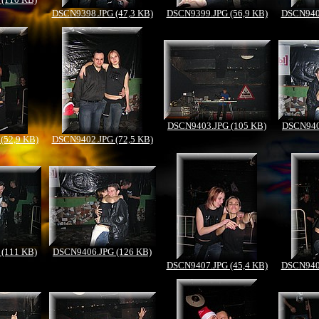
DSCN9398.JPG (47,3 KB)
DSCN9399.JPG (56,9 KB)
DSCN9400
DSCN9403.JPG (105 KB)
DSCN940
(52,9 KB)
DSCN9402.JPG (72,5 KB)
(111 KB)
DSCN9406.JPG (126 KB)
DSCN9407.JPG (45,4 KB)
DSCN9408