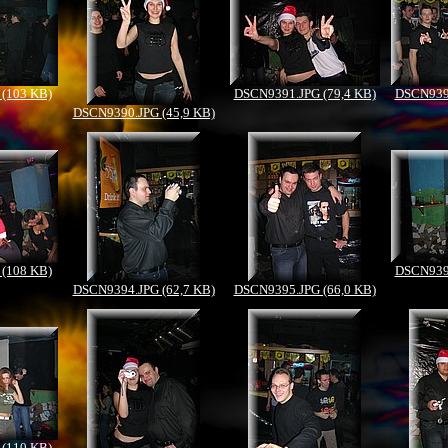
(103 KB)
DSCN9391.JPG (79,4 KB)
DSCN9392
DSCN9390.JPG (45,9 KB)
(108 KB)
DSCN9396
DSCN9394.JPG (62,7 KB)
DSCN9395.JPG (66,0 KB)
(110 KB)