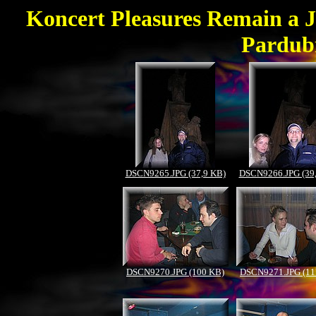
Koncert Pleasures Remain a J
Pardubi
DSCN9265.JPG (37,9 KB)
DSCN9266.JPG (39
DSCN9270.JPG (100 KB)
DSCN9271.JPG (11