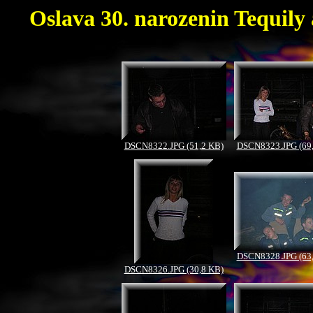
Oslava 30. narozenin Tequily a
DSCN8322.JPG (51,2 KB)
DSCN8323.JPG (69
DSCN8328.JPG (63
DSCN8326.JPG (30,8 KB)